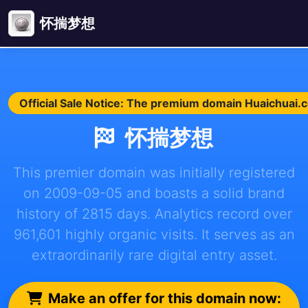
怀揣梦想
Official Sale Notice: The premium domain Huaichuai.co
怀揣梦想
This premier domain was initially registered
on 2009-09-05 and boasts a solid brand
history of 2815 days. Analytics record over
961,601 highly organic visits. It serves as an
extraordinarily rare digital entry asset.
Make an offer for this domain now: