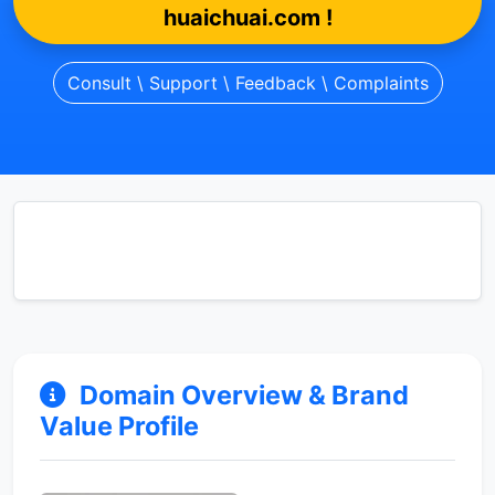
huaichuai.com !
Consult \ Support \ Feedback \ Complaints
Domain Overview & Brand
Value Profile