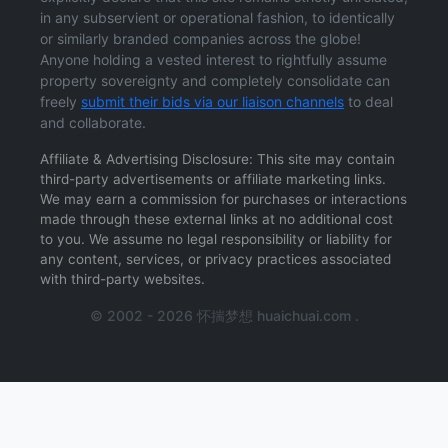
in any subservient or operational fashion, to identically
or similarly branded companies across the globe!
Anyone holding a vested interest to rightfully assume
property sovereignty and completely consolidate can
freely
submit their bids via our liaison channels
to deal
and collaborate.
Affiliate & Advertising Disclosure: This site may contain
third-party advertisements or affiliate marketing links.
We may earn a commission for purchases or interactions
made through these external links at no additional cost
to you. We assume no legal responsibility or liability for
any content, services, or privacy practices associated
with third-party websites.
© 2002 - 2026 怀揣梦想 huaichuai.com .