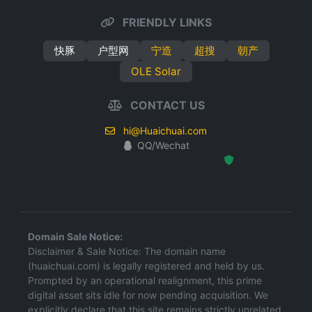
FRIENDLY LINKS
快豚
户型网
宁造
超搜
朝产
OLE Solar
CONTACT US
hi@Huaichuai.com
QQ/Wechat
Hosted Protected Environment
Domain Sale Notice:
Disclaimer & Sale Notice: The domain name
(huaichuai.com) is legally registered and held by us.
Prompted by an operational realignment, this prime
digital asset sits idle for now pending acquisition. We
explicitly declare that this site remains strictly unrelated,